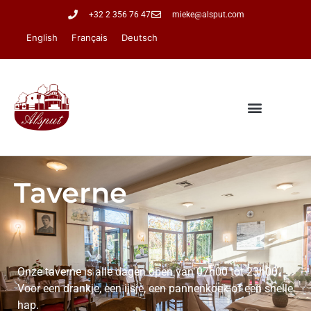
+32 2 356 76 47
mieke@alsput.com
English
Français
Deutsch
Taverne
Onze taverne is alle dagen open van 07h00 tot 23h00.
Voor een drankje, een ijsje, een pannenkoek of een snelle
hap.