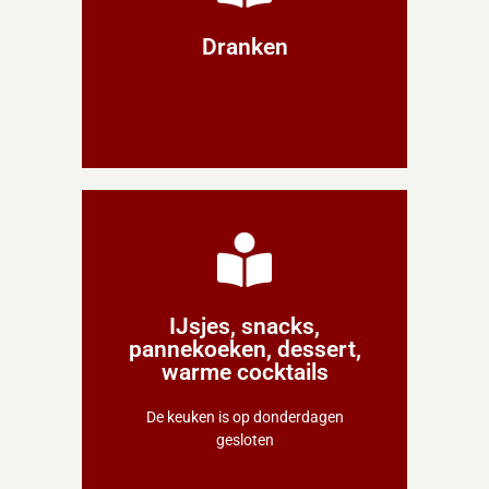
Dranken
Dranken
Info
IJsjes, snacks,
pannekoeken, dessert,
warme cocktails
warme cocktails
pannekoeken, dessert,
IJsjes, snacks,
De keuken is op donderdagen
gesloten