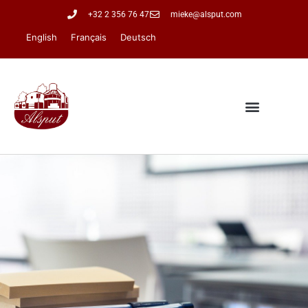
+32 2 356 76 47
mieke@alsput.com
English
Français
Deutsch