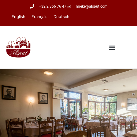
+32 2 356 76 47
mieke@alsput.com
English
Français
Deutsch